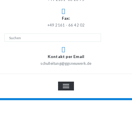
Fax:
+49 2161 - 66 42 02
Kontakt per Email
schulleitung@ggsneuwerk.de
TOGGLE
NAVIGATION
Gemeinsames Lernen