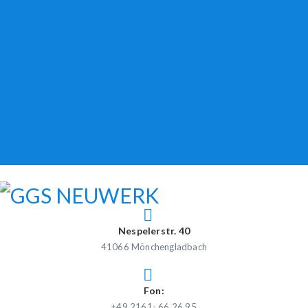
Skip
to
content
GGS NEUWERK
Gemeinschaftsgrundschule Neuwerk
Nespelerstr. 40
41066 Mönchengladbach
Fon:
+49 2161- 66 26 95