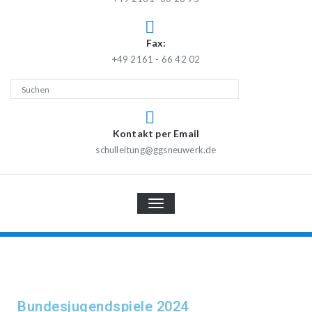
Fax:
+49 2161 - 66 42 02
Kontakt per Email
schulleitung@ggsneuwerk.de
TOGGLE
NAVIGATION
Bundesjugendspiele 2024