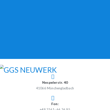
Skip
to
content
GGS NEUWERK
Gemeinschaftsgrundschule Neuwerk
Nespelerstr. 40
41066 Mönchengladbach
Fon:
+49 2161- 66 26 95