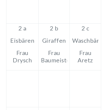
2 a
2 b
2 c
Eisbären
Giraffen
Waschbären
Frau
Frau
Frau
Drysch
Baumeister
Aretz