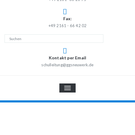
Fax:
+49 2161 - 66 42 02
Kontakt per Email
schulleitung@ggsneuwerk.de
TOGGLE
NAVIGATION
Schulklassen 2025/2026