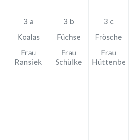
3 a
3 b
3 c
Koalas
Füchse
Frösche
Frau
Frau
Frau
Ransiek
Schülke
Hüttenberge