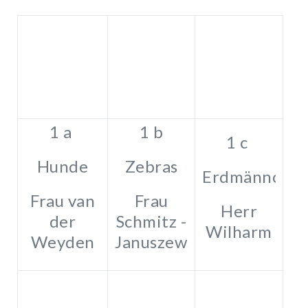
1 a
1 b
1 c
Hunde
Zebras
Erdmännche
Frau van
Frau
Herr
der
Schmitz -
Wilharm
Weyden
Januszewski