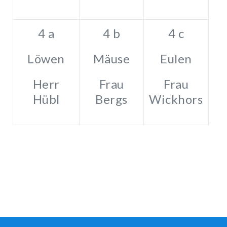
4 a
4 b
4 c
Löwen
Mäuse
Eulen
Herr
Frau
Frau
Hübl
Bergs
Wickhorst