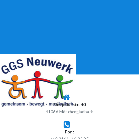
Skip
to
content
GGS NEUWERK
Gemeinschaftsgrundschule Neuwerk
Nespelerstr. 40
41066 Mönchengladbach
Fon: