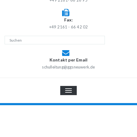
+49 2161- 66 26 95
Fax:
+49 2161 - 66 42 02
Kontakt per Email
schulleitung@ggsneuwerk.de
TOGGLE
NAVIGATION