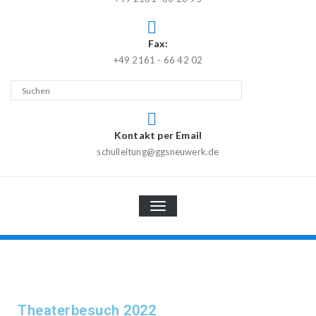
Fax:
+49 2161 - 66 42 02
Kontakt per Email
schulleitung@ggsneuwerk.de
TOGGLE
NAVIGATION
Theaterbesuch 2022