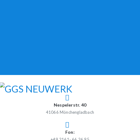
Skip
to
content
GGS NEUWERK
Gemeinschaftsgrundschule Neuwerk
Nespelerstr. 40
41066 Mönchengladbach
Fon:
+49 2161- 66 26 95