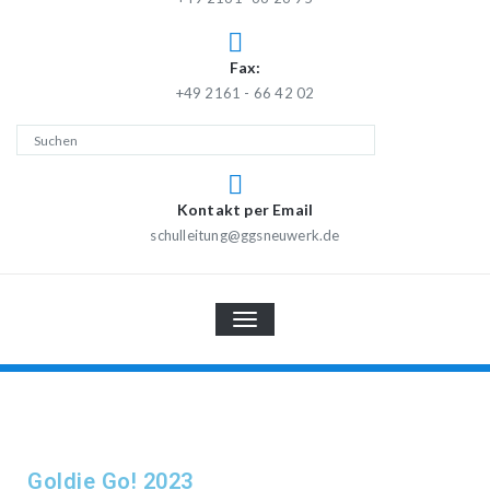
Fax:
+49 2161 - 66 42 02
Kontakt per Email
schulleitung@ggsneuwerk.de
TOGGLE
NAVIGATION
Goldie Go! 2023