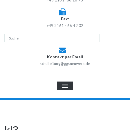
+49 2161- 66 26 95
Fax:
+49 2161 - 66 42 02
Kontakt per Email
schulleitung@ggsneuwerk.de
TOGGLE
NAVIGATION
kl3