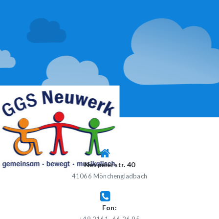
Skip
to
content
GGS NEUWERK
Gemeinschaftsgrundschule Neuwerk
Nespelerstr. 40
41066 Mönchengladbach
Fon: